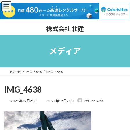
コ
ナ
株式会社 北建
ン
ビ
テ
ゲ
ン
ー
ツ
シ
メディア
へ
ョ
ス
ン
キ
に
ッ
移
HOME
IMG_4638
IMG_4638
プ
動
IMG_4638
最
2021年12月21日
2021年12月21日
kitaken-web
終
更
新
日
時